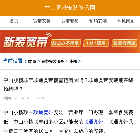
中山宽带安装资讯网
首页
宽带安装
宽带套餐
预约安装
常见问题
当前位置：
>
>
>
首 页
宽带安装服务
小榄
中山小榄联丰联通宽带覆盖范围大吗？联通宽带安装能在线
预约吗？
时间：2022-03-03 17:29:13
中山小榄联丰
联通宽带
安装，营业厅上门办理，套餐多资费
低。中山小榄联丰很多小区都能安装
联通宽带
，联通宽带几
乎覆盖了所有的居民区，大家可以放心的安装。