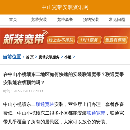
中山宽带安装资讯网
首页
宽带安装
宽带套餐
预约安装
常见问题
当前位置：
>
>
>
首 页
宽带安装服务
小榄
在中山小榄绩东二地区如何快速的安装联通宽带？联通宽带
安装能在线预约吗？
时间：2022-03-03 17:29:13
中山小榄绩东二
联通宽带
安装，营业厅上门办理，套餐多资
费低。中山小榄绩东二很多小区都能安装
联通宽带
，联通宽
带几乎覆盖了所有的居民区，大家可以放心的安装。