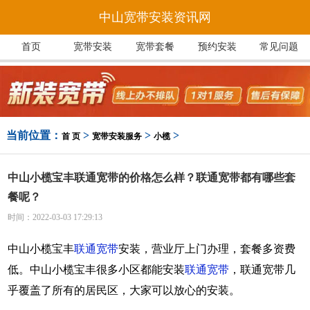
中山宽带安装资讯网
首页
宽带安装
宽带套餐
预约安装
常见问题
当前位置：
>
>
>
首 页
宽带安装服务
小榄
中山小榄宝丰联通宽带的价格怎么样？联通宽带都有哪些套
餐呢？
时间：2022-03-03 17:29:13
中山小榄宝丰
联通宽带
安装，营业厅上门办理，套餐多资费
低。中山小榄宝丰很多小区都能安装
联通宽带
，联通宽带几
乎覆盖了所有的居民区，大家可以放心的安装。